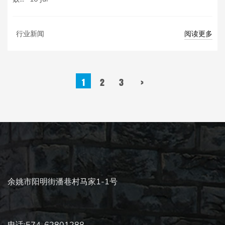
阅读更多
行业新闻
1
2
3
›
余姚市阳明街潘巷村马家1-1号
电话:574-62801288