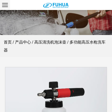
首页
/
产品中心
/
高压清洗机泡沫壶
/
多功能高压水枪洗车
器