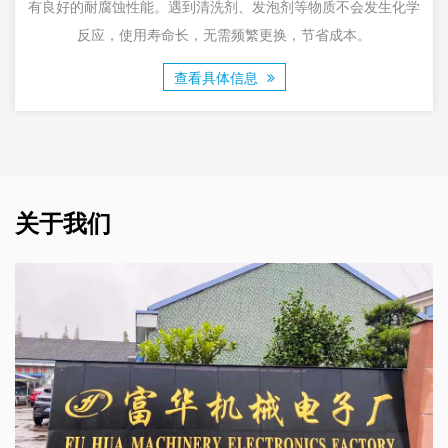
剂、发泡剂等物质不会发生化学
将洗涤剂注入罐内，并且该产品
需频繁更换，节省成本。
耐腐蚀
体信息
查看具体
关于我们