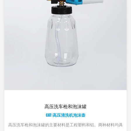
枪和泡沫罐
高压PA发
清洗机泡沫壶
CAT:高压
是工程塑料和铝。两种材料均具
高压PA泡沫大口壶的大口设计让