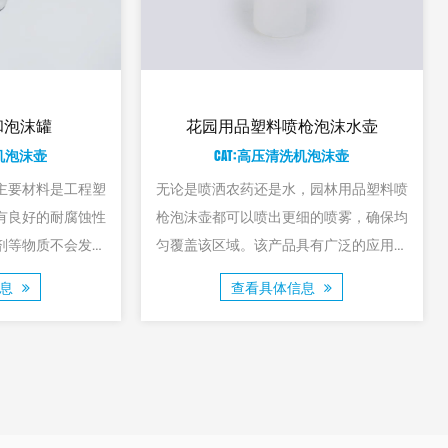
家用通污软管
家用高压增压长杆喷嘴刷汽车高压水
清洗机软管
枪
CAT:管道清洗喷嘴
一款适合高压水枪使
或缺的工具。这款水
家用高压增压长杆喷嘴刷车高压水枪的长
，能够高效地输出强
杆设计让用户可以轻松地将水喷向车辆的
各种顽固污渍，让清
高处或远处区域，使清洁更加方便。高压
信息
单而高效。
增压系统提供强大的水流，帮助彻底清洁
查看具体信息
车辆表面的污垢和油渍。