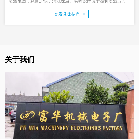
。喷嘴设计便于控制喷洒方向和
耐腐蚀性
到需要清洁的区域，减少了清洗
信息
查看具体
成本控制都非常有益。
关于我们